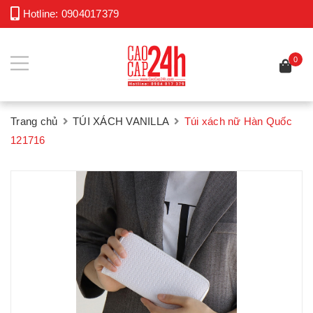
Hotline:
0904017379
0
Trang chủ
TÚI XÁCH VANILLA
Túi xách nữ Hàn Quốc
121716