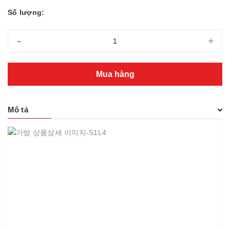
Số lượng:
-
+
Mua hàng
Mô tả