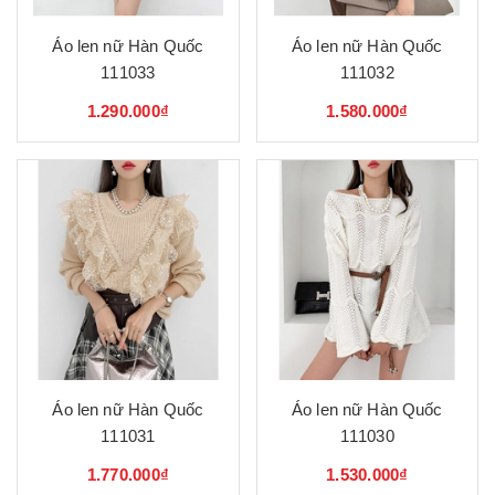
Áo len nữ Hàn Quốc
Áo len nữ Hàn Quốc
111033
111032
1.290.000₫
1.580.000₫
Áo len nữ Hàn Quốc
Áo len nữ Hàn Quốc
111031
111030
1.770.000₫
1.530.000₫