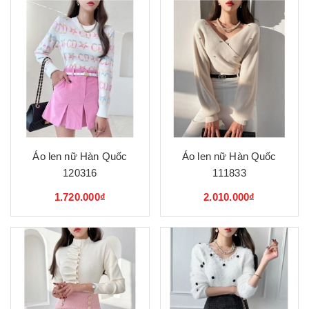
Áo len nữ Hàn Quốc
Áo len nữ Hàn Quốc
120316
111833
1.720.000₫
2.010.000₫