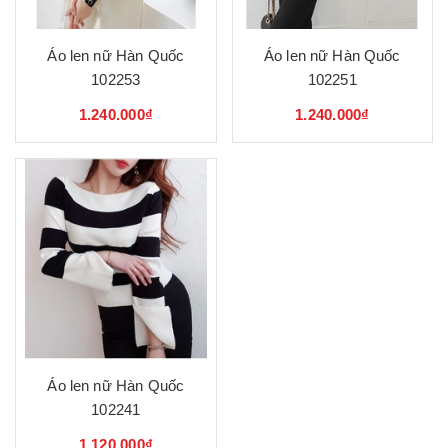
Áo len nữ Hàn Quốc
Áo len nữ Hàn Quốc
102253
102251
1.240.000₫
1.240.000₫
Áo len nữ Hàn Quốc
102241
1.120.000₫