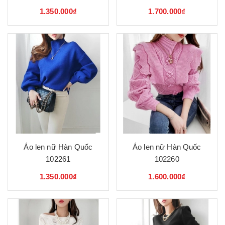
1.350.000₫
1.700.000₫
Áo len nữ Hàn Quốc
Áo len nữ Hàn Quốc
102261
102260
1.350.000₫
1.600.000₫