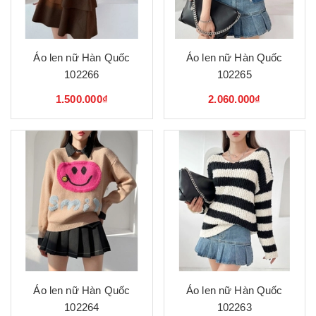
Áo len nữ Hàn Quốc
Áo len nữ Hàn Quốc
102266
102265
1.500.000₫
2.060.000₫
Áo len nữ Hàn Quốc
Áo len nữ Hàn Quốc
102264
102263